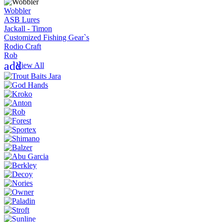
Wobbler
ASB Lures
Jackall - Timon
Customized Fishing Gear`s
Rodio Craft
Rob
add
View All