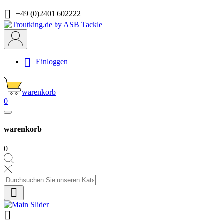

+49 (0)2401 602222

Einloggen
warenkorb
0
warenkorb
0

