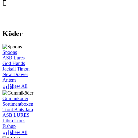

Köder
Spoons
ASB Lures
God Hands
Jackall Timon
New Drawer
Antem
add
View All
Gummiköder
Sortimentboxen
Trout Baits Jara
ASB LURES
Libra Lures
Fishup
add
View All